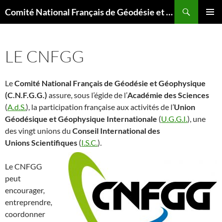
Aller
Recherche
Comité National Français de Géodésie et Géophysique
au
MENU
contenu
PRINCI
LE CNFGG
Le
Comité National Français de Géodésie et Géophysique
(C.N.F.G.G.)
assure, sous l’égide de l’
Académie des Sciences
(
A.d.S.
), la participation française aux activités de l’
Union
Géodésique et Géophysique Internationale
(
U.G.G.I.
), une
des vingt unions du
Conseil International des
Unions
Scientifiques
(
I.S.C.
).
Le CNFGG
peut
encourager,
entreprendre,
coordonner