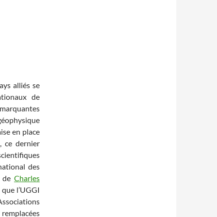
ys alliés se
ationaux de
s marquantes
 géophysique
ise en place
, ce dernier
cientifiques
national des
on de
Charles
e, que l’UGGI
Associations
s remplacées