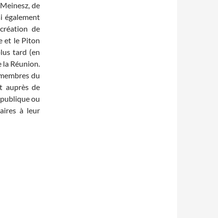
 Meinesz, de
nsi également
création de
 et le Piton
lus tard (en
e la Réunion.
s membres du
t auprès de
 publique ou
aires à leur