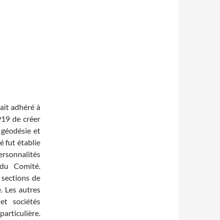
ait adhéré à
919 de créer
 géodésie et
 fut établie
ersonnalités
 du Comité.
s sections de
. Les autres
et sociétés
articulière.