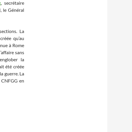
x
, secrétaire
, le Général
ections. La
 créée qu’au
tenue à Rome
’affaire sans
englober la
it été créée
la guerre. La
du CNFGG en