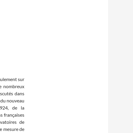
eulement sur
 De nombreux
iscutés dans
nt du nouveau
1924, de la
s françaises
rvatoires de
de mesure de