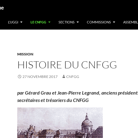
ue
L’UGGI
LE CNFGG
SECTIONS
COMMISSIONS
ASSEMBL
MISSION
HISTOIRE DU CNFGG
27 NOVEMBRE 2017
CNFGG
par Gérard Grau et Jean-Pierre Legrand, anciens président
secrétaires et trésoriers du CNFGG