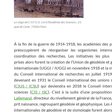
Le siège du C.N.F.G.G. est à l’Académie des Sciences, 23,
quai de Conti, 75006 Paris
À la fin de la guerre de 1914-1918, les académies des pa
préoccupèrent de réorganiser les organismes intern
coordination des recherches. Les initiatives les plu
prises alors furent la création de l’Union de géodésie et
internationale (UGGI / IUGG) en novembre 1918 et la m
du Conseil international de recherches en juillet 1919
devenant en 1931 le Conseil international des unions s
(
CIUS / ICSU
) qui deviendra en 2018 le Conseil inter
sciences (
CIS / ISC
). C’est à la suite d’une propositi
Lallemand
, directeur du nivellement général de la Franc
prit naissance, regroupant géodésie et géophysique. Les 
internationales de géodésie et de sismologie furent alor