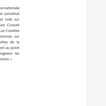
ernationale
st constitué
est créé sur
 son Conseil
 Les Comités
rdonner, sur
anches de la
ent au point
signent les
Union. «