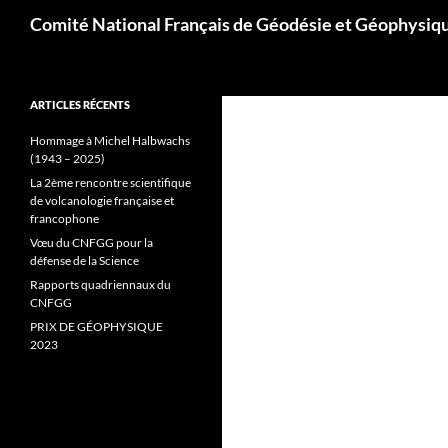
Aller
Recherche
Comité National Français de Géodésie et Géophysiq
au
contenu
ARTICLES RÉCENTS
Hommage à Michel Halbwachs
(1943 – 2025)
La 2ème rencontre scientifique
de volcanologie française et
francophone
Vœu du CNFGG pour la
défense de la Science
Rapports quadriennaux du
CNFGG
PRIX DE GÉOPHYSIQUE
2023