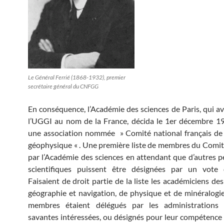
Le Général Ferrié (1868-1932), premier
secrétaire général du CNFGG
En conséquence, l’Académie des sciences de Paris, qui av
l’UGGI au nom de la France, décida le 1er décembre 1
une association nommée » Comité national français de
géophysique « . Une première liste de membres du Comité
par l’Académie des sciences en attendant que d’autres p
scientifiques puissent être désignées par un vote
Faisaient de droit partie de la liste les académiciens de
géographie et navigation, de physique et de minéralogie
membres étaient délégués par les administrations 
savantes intéressées, ou désignés pour leur compétence p