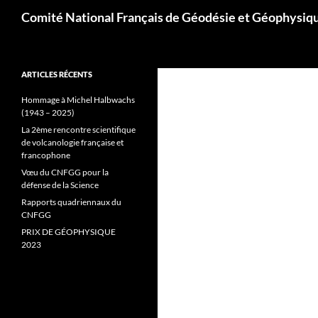
Aller
Recherche
Comité National Français de Géodésie et Géophysiq
au
contenu
ARTICLES RÉCENTS
Hommage à Michel Halbwachs
(1943 – 2025)
La 2ème rencontre scientifique
de volcanologie française et
francophone
Vœu du CNFGG pour la
défense de la Science
Rapports quadriennaux du
CNFGG
PRIX DE GÉOPHYSIQUE
2023