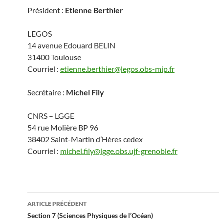
Président :
Etienne Berthier
LEGOS
14 avenue Edouard BELIN
31400 Toulouse
Courriel :
etienne.berthier@legos.obs-mip.fr
Secrétaire :
Michel Fily
CNRS – LGGE
54 rue Molière BP 96
38402 Saint-Martin d’Hères cedex
Courriel :
michel.fily@lgge.obs.ujf-grenoble.fr
Navigation
ARTICLE PRÉCÉDENT
des
Section 7 (Sciences Physiques de l’Océan)