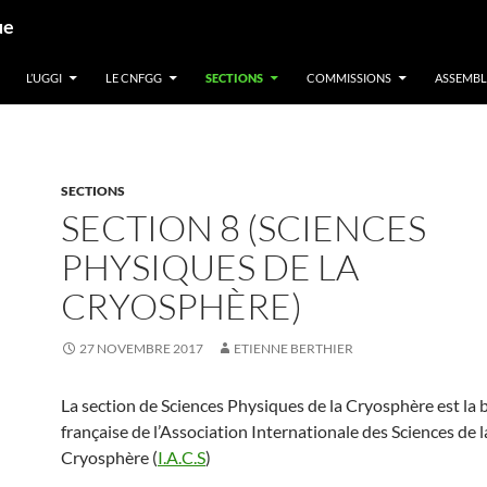
ue
L’UGGI
LE CNFGG
SECTIONS
COMMISSIONS
ASSEMBL
SECTIONS
SECTION 8 (SCIENCES
PHYSIQUES DE LA
CRYOSPHÈRE)
27 NOVEMBRE 2017
ETIENNE BERTHIER
La section de Sciences Physiques de
la Cryosphère
est la 
française de l’Association Internationale des Sciences de l
Cryosphère (
I.A.C.S
)