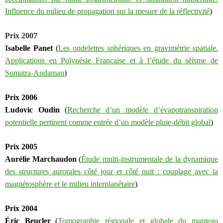
Influence du milieu de propagation sur la mesure de la réflectivité
)
Prix 2007
I
sabelle Panet
(
Les ondelettes sphériques en gravimétrie spatiale.
Applications en Polynésie Française et à l’étude du séisme de
Sumatra-Andaman
)
Prix 2006
L
udovic Oudin
(
Recherche d’un modèle d’évapotranspiration
potentielle pertinent comme entrée d’un modèle pluie-débit global
)
Prix 2005
A
urélie Marchaudon
(
Étude multi-instrumentale de la dynamique
des structures aurorales côté jour et côté nuit : couplage avec la
magnétosphère et le milieu interplanétaire
)
Prix 2004
Éric Beucler
(
Tomographie régionale et globale du manteau