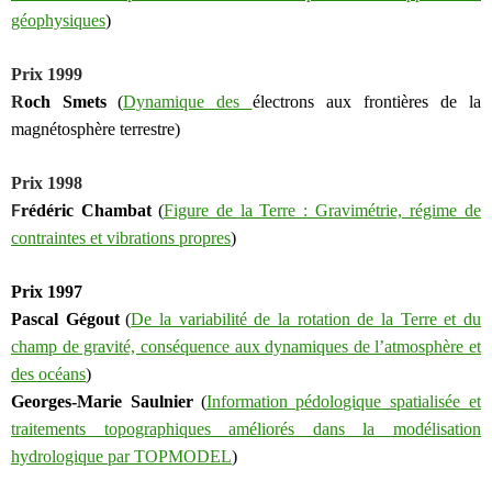
géophysiques
)
Prix 1999
R
och Smets
(
Dynamique des
é
lectrons aux
f
rontières de la
m
agnétosphère
t
errestre
)
Prix 1998
F
rédéric Chambat
(
Figure de la Terre : Gravimétrie, régime de
contraintes et vibrations propres
)
Prix 1997
Pascal Gégout
(
De la variabilité de la rotation de la Terre et du
champ de gravité, conséquence aux dynamiques de l’atmosphère et
des océans
)
Georges-Marie Saulnier
(
Information pédologique spatialisée et
traitements topographiques améliorés dans la modélisation
hydrologique par TOPMODEL
)