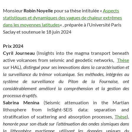
Monsieur
Robin Noyelle
pour sa thèse intitulée «
Aspects
statistiques et dynamiques des vagues de chaleur extrêmes
dans les moyennes latitudes
« , préparée à l’Université Paris
Saclay et soutenue le 18 juin 2024
Prix 2024
Cyril Journeau
(Insights into the magma transport beneath
active volcanoes from seismic and geodetic networks,
Thèse
sur HAL),
distingué pour ses innovations dans la caractérisation et
la surveillance du trémor volcanique. Ses méthodes, intégrées au
système de surveillance du Piton de la Fournaise, ont
considérablement amélioré la compréhension et la gestion des
processus éruptifs.
Sabrina Menina
(Seismic attenuation in the Martian
lithosphere from InSight-SEIS data: separation and
stratification of scattering and absorption processes,
Thèse
)
,
honorée pour son étude sur l’atténuation des ondes sismiques dans
la lithosphère martienne, utilisant les données uniques du