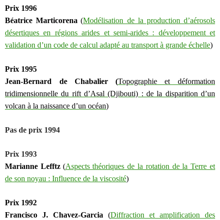
Prix 1996
Béatrice Marticorena
(
Modélisation de la production d’aérosols
désertiques en régions arides et semi-arides : développement et
validation d’un code de calcul adapté au transport à grande échelle
)
Prix 1995
J
ean-Bernard de Chabalier
(
Topographie et déformation
tridimensionnelle du rift d’Asal (Djibouti) : de la disparition d’un
volcan à la naissance d’un océan
)
Pas de prix 1994
Prix 1993
Marianne Lefftz
(
Aspects théoriques de la rotation de la Terre et
de son noyau : Influence de la viscosité
)
Prix 1992
F
rancisco J. Chavez-Garcia
(
Diffraction et amplification des