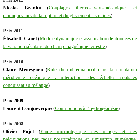
N
icolas Brantut
(
Couplages thermo-hydro-mécaniques et
chimiques lors de la rupture et du glissement sismiques
)
Prix 2011
Élisabeth Canet
(
Modèle dynamique et assimilation de données de
la variation séculaire du champ magnétique terrestre
)
Prix 2010
Claire Menesguen
(
Rôle du rail équatorial dans la circulation
méridienne océanique : interactions des échelles spatiales
conduisant au mélange
)
Prix 2009
L
aurent Longuevergne
(
Contributions à l’hydrogéodésie
)
Prix 2008
O
livier Pujol
(
Étude microphysique des nuages et des
précipitations par radar polarimétrique et simulation numérique.