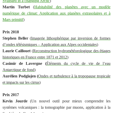
Svalbard in a changing Arctic
)
Martin Turbet
(
Habitabilité des planètes avec un modèle
numérique de climat: Application aux planètes extrasolaires et à
Mars primitif
)
Prix 2018
Stephen Beller
(
Imagerie lithosphérique par inversion de formes
d’ondes télésismiques – Application aux Alpes occidentales
)
Laurie Caillouet
(
Reconstruction hydrométéorologique des étiages
historiques en France entre 1871 et 2012
)
Casimir de Lavergne
(
Éléments du cycle de vie de l’eau
Antarctique de fond
)
Aurélien Podglajen
(
Ondes et turbulence à la tropopause tropicale
et impacts sur les cirrus
)
Prix 2017
Kevin Jourde
(Un nouvel outil pour mieux comprendre les
systèmes volcaniques : la tomographie par muons, application à la