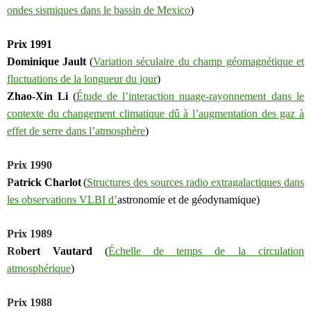
ondes sismiques dans le bassin de Mexico
)
Prix 1991
Dominique Jault
(
Variation séculaire du champ géomagnétique et
fluctuations de la longueur du jour
)
Z
hao-Xin Li
(
Étude de l’interaction nuage-rayonnement dans le
contexte du changement climatique dû à l’augmentation des gaz à
effet de serre dans l’atmosphère
)
Prix 1990
P
atrick Charlot
(
Structures des sources radio extragalactiques dans
les observations VLBI d’
a
stronomie et de
g
éodynamique
)
Prix 1989
Ro
bert Vautard
(
Échelle de temps de la circulation
atmosphérique
)
Prix 1988