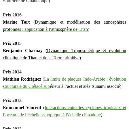
Soufrière de Guadeloupe)
Prix 2016
Marine T
ort
(
Dynamique et modélisation des atmosphères
profondes : application à l’atmos
p
hère de Titan
)
Prix 2015
Benjamin
Charnay (
Dynamique Troposphérique et évolution
climatique de Titan et de la Terre primitive
)
Prix 2014
Mathieu Rodriguez
(
La limite de plaques Inde-Arabie : évolution
structurale du Crétacé sup
é
rieur à l’actuel et aléa tsunami associé
)
Prix 2013
Emmanuel Vincent
(
Interactions entre les cyclones tropicaux et
l’océan : de l’échelle synoptique à l’échelle climatique
)
Prix 2012