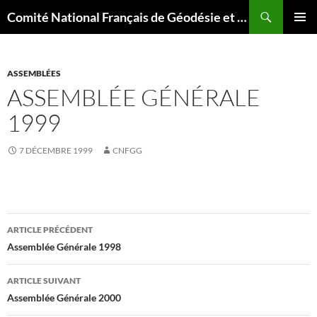
Aller
Recherche
Comité National Français de Géodésie et Géophysique
au
MENU
contenu
PRINCI
ASSEMBLÉES
ASSEMBLÉE GÉNÉRALE
1999
7 DÉCEMBRE 1999
CNFGG
Navigation
ARTICLE PRÉCÉDENT
des
Assemblée Générale 1998
articles
ARTICLE SUIVANT
Assemblée Générale 2000