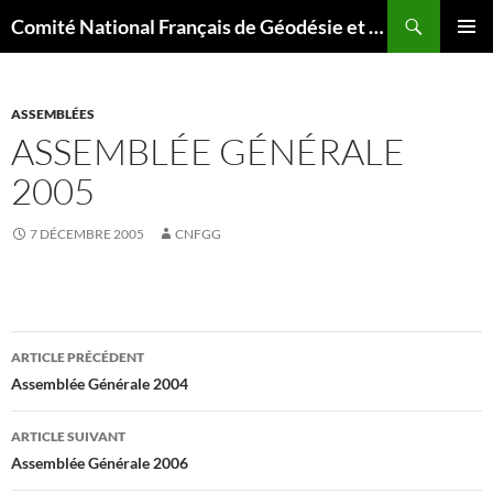
Aller
Recherche
Comité National Français de Géodésie et Géophysique
au
MENU
contenu
PRINCI
ASSEMBLÉES
ASSEMBLÉE GÉNÉRALE
2005
7 DÉCEMBRE 2005
CNFGG
Navigation
ARTICLE PRÉCÉDENT
des
Assemblée Générale 2004
articles
ARTICLE SUIVANT
Assemblée Générale 2006