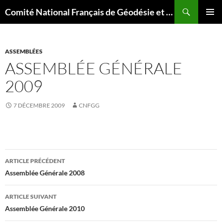
Aller
Recherche
Comité National Français de Géodésie et Géophysique
au
MENU
contenu
PRINCI
ASSEMBLÉES
ASSEMBLÉE GÉNÉRALE
2009
7 DÉCEMBRE 2009
CNFGG
Navigation
ARTICLE PRÉCÉDENT
des
Assemblée Générale 2008
articles
ARTICLE SUIVANT
Assemblée Générale 2010