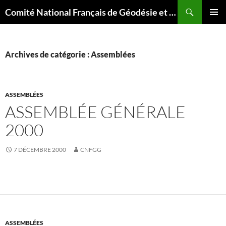
Aller
Recherche
Comité National Français de Géodésie et Géophysique
au
MENU
contenu
PRINCI
Archives de catégorie : Assemblées
ASSEMBLÉES
ASSEMBLÉE GÉNÉRALE
2000
7 DÉCEMBRE 2000
CNFGG
ASSEMBLÉES