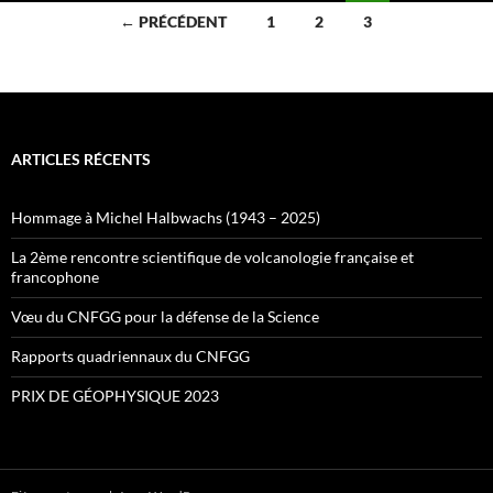
Navigation
← PRÉCÉDENT
1
2
3
des
articles
ARTICLES RÉCENTS
Hommage à Michel Halbwachs (1943 – 2025)
La 2ème rencontre scientifique de volcanologie française et
francophone
Vœu du CNFGG pour la défense de la Science
Rapports quadriennaux du CNFGG
PRIX DE GÉOPHYSIQUE 2023