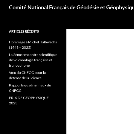
Aller
Recherche
Comité National Français de Géodésie et Géophysiq
au
contenu
ARTICLES RÉCENTS
Hommage à Michel Halbwachs
(1943 – 2025)
La 2ème rencontre scientifique
de volcanologie française et
francophone
Vœu du CNFGG pour la
défense de la Science
Rapports quadriennaux du
CNFGG
PRIX DE GÉOPHYSIQUE
2023