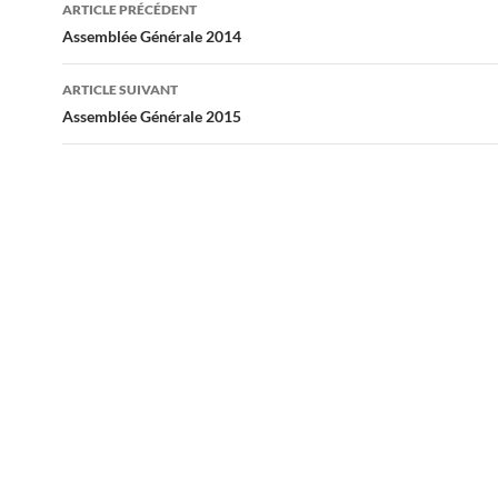
Navigation
ARTICLE PRÉCÉDENT
des
Assemblée Générale 2014
articles
ARTICLE SUIVANT
Assemblée Générale 2015