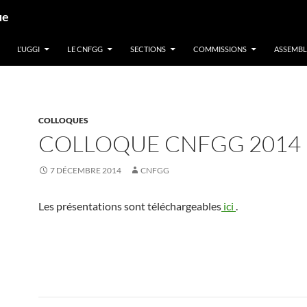
ue
L’UGGI
LE CNFGG
SECTIONS
COMMISSIONS
ASSEMBL
COLLOQUES
COLLOQUE CNFGG 2014
7 DÉCEMBRE 2014
CNFGG
Les présentations sont téléchargeables
ici
.