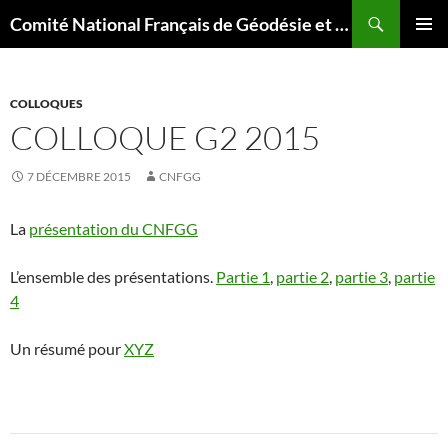
Aller
Recherche
Comité National Français de Géodésie et Géophysique
au
MENU
contenu
PRINCI
COLLOQUES
COLLOQUE G2 2015
7 DÉCEMBRE 2015
CNFGG
La
présentation du CNFGG
L’ensemble des présentations.
Partie 1
,
partie 2
,
partie 3
,
partie
4
Un résumé pour
XYZ