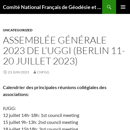
Aller
Recherche
Comité National Français de Géodésie et Géophysique
au
MENU
contenu
PRINCI
UNCATEGORIZED
ASSEMBLÉE GÉNÉRALE
2023 DE L’UGGI (BERLIN 11-
20 JUILLET 2023)
23 JUIN 2023
CNFGG
Calendrier des principales réunions collégiales des
associations:
IUGG:
12 juillet 14h-18h: 1st council meeting
15 juillet 9h-13h: 2nd council meeting
18 juillet 15h18h: 3rd council meeting