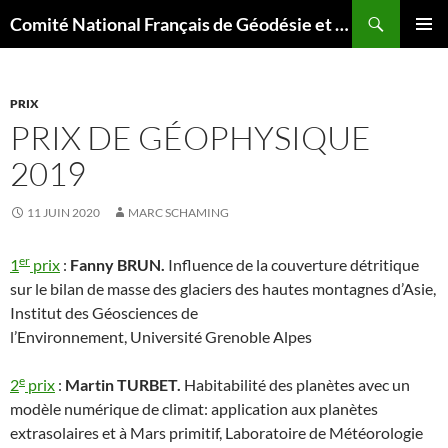
Aller
Recherche
Comité National Français de Géodésie et Géophysique
au
MENU
contenu
PRINCI
PRIX
PRIX DE GÉOPHYSIQUE
2019
11 JUIN 2020
MARC SCHAMING
er
1
prix
:
Fanny BRUN.
Influence de la couverture détritique
sur le bilan de masse des glaciers des hautes montagnes d’Asie,
Institut des Géosciences de
l’Environnement, Université Grenoble Alpes
e
2
prix
:
Martin TURBET.
Habitabilité des planètes avec un
modèle numérique de climat: application aux planètes
extrasolaires et à Mars primitif, Laboratoire de Météorologie