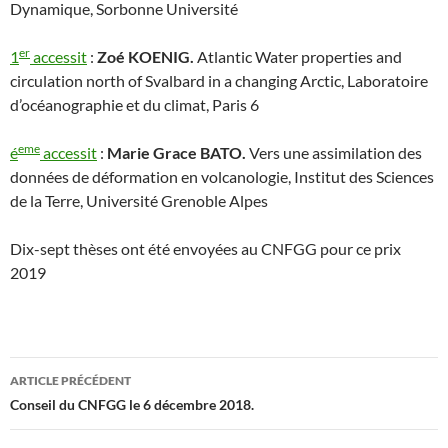
Dynamique, Sorbonne Université
er
1
accessit
:
Zoé KOENIG.
Atlantic Water properties and
circulation north of Svalbard in a changing Arctic, Laboratoire
d’océanographie et du climat, Paris 6
eme
é
accessit
:
Marie Grace BATO.
Vers une assimilation des
données de déformation en volcanologie, Institut des Sciences
de la Terre, Université Grenoble Alpes
Dix-sept thèses ont été envoyées au CNFGG pour ce prix
2019
Navigation
ARTICLE PRÉCÉDENT
des
Conseil du CNFGG le 6 décembre 2018.
articles