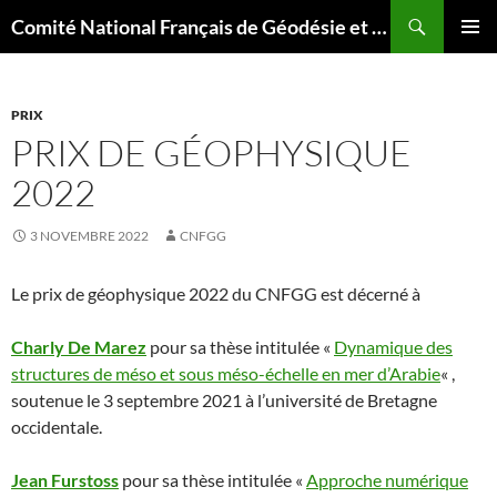
Aller
Recherche
Comité National Français de Géodésie et Géophysique
au
MENU
contenu
PRINCI
PRIX
PRIX DE GÉOPHYSIQUE
2022
3 NOVEMBRE 2022
CNFGG
Le prix de géophysique 2022 du CNFGG est décerné à
Charly De Marez
pour sa thèse intitulée «
Dynamique des
structures de méso et sous méso-échelle en mer d’Arabie
« ,
soutenue le 3 septembre 2021 à l’université de Bretagne
occidentale.
Jean Furstoss
pour sa thèse intitulée «
Approche numérique