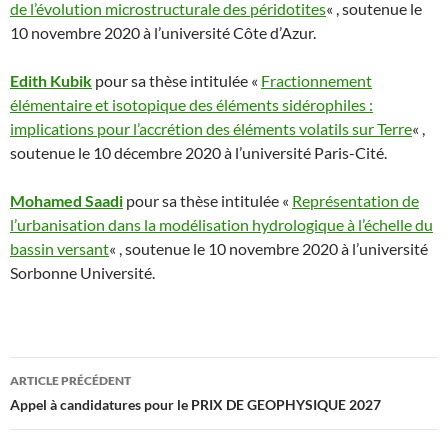
de l’évolution microstructurale des péridotites
« , soutenue le
10 novembre 2020 à l’université Côte d’Azur.
Edith Kubik
pour sa thèse intitulée «
Fractionnement
élémentaire et isotopique des éléments sidérophiles :
implications pour l’accrétion des éléments volatils sur Terre
« ,
soutenue le 10 décembre 2020 à l’université Paris-Cité.
Mohamed Saadi
pour sa thèse intitulée «
Représentation de
l’urbanisation dans la modélisation hydrologique à l’échelle du
bassin versant
« , soutenue le 10 novembre 2020 à l’université
Sorbonne Université.
Navigation
ARTICLE PRÉCÉDENT
des
Appel à candidatures pour le PRIX DE GEOPHYSIQUE 2027
articles