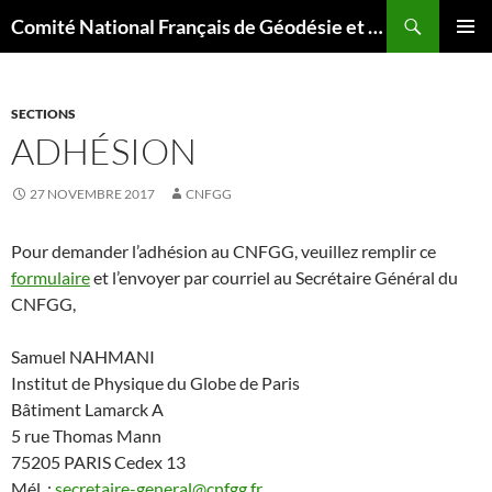
Aller
Recherche
Comité National Français de Géodésie et Géophysique
au
MENU
contenu
PRINCI
SECTIONS
ADHÉSION
27 NOVEMBRE 2017
CNFGG
Pour demander l’adhésion au CNFGG, veuillez remplir ce
formulaire
et l’envoyer par courriel au Secrétaire Général du
CNFGG,
Samuel NAHMANI
Institut de Physique du Globe de Paris
Bâtiment Lamarck A
5 rue Thomas Mann
75205 PARIS Cedex 13
Mél. :
secretaire-general@cnfgg.fr