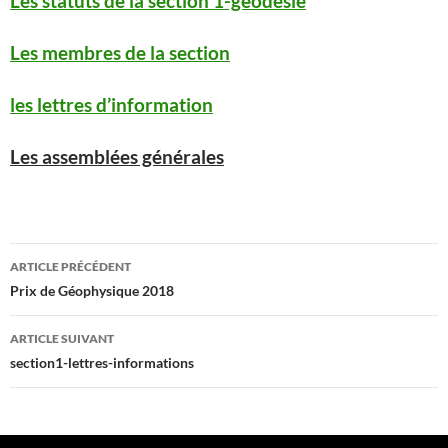
Les statuts de la section 1-géodésie
Les membres de la section
les lettres d’information
‎
Les assemblées générales
Navigation
ARTICLE PRÉCÉDENT
des
Prix de Géophysique 2018
articles
ARTICLE SUIVANT
section1-lettres-informations