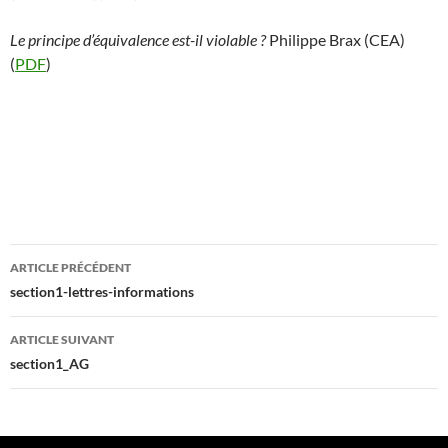
Le principe d’équivalence est-il violable ?
Philippe Brax (CEA)
(
PDF
)
Navigation
ARTICLE PRÉCÉDENT
des
section1-lettres-informations
articles
ARTICLE SUIVANT
section1_AG