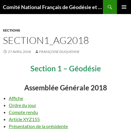
Aller
Recherche
Comité National Français de Géodésie et Géophysique
au
MENU
contenu
PRINCI
SECTIONS
SECTION1_AG2018
27 AVRIL 2018
FRANÇOISE DUQUENNE
Section 1 – Géodésie
Assemblée Générale 2018
Affiche
Ordre du jour
Compte rendu
Article XYZ155
Présentation de la présidente